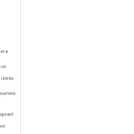
 et à
à un
 retirés
pourrions
.
figurant
ent