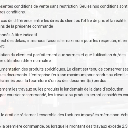
ésentes conditions de vente sans restriction. Seules nos conditions sont
nes conditions.
as de différence entre les dires du client ou l’offre de prix et la réalité,
ions de la présente commande
nnés à titre indicatif.
t des délais, mais nous faisons le maximum pour les respecter, et en
ti.
llation du client est parfaitement aux normes et que l’utilisation du/des
 utilisation dite « normale ».
cumentation des produits spécifiques. Le client est tenu de conserver se
ses documents. L’entreprise fera son maximum pour rendre au client le
réclamés pour la fourniture d’un ou des document(s) perdus.
rement les travaux ou les produits le lendemain de la date d’exécution.
 par courrier recommandé, les travaux ou produits seront considérés 
rve le droit de réclamer l’ensemble des factures impayées même non-éch
de la première commande, ou lorsque le montant des travaux excède 2.