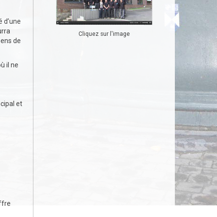
é d’une
urra
Cliquez sur l'image
pens de
 il ne
cipal et
ffre