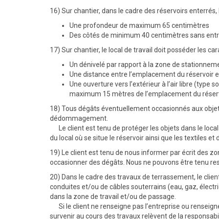
16) Sur chantier, dans le cadre des réservoirs enterrés,
Une profondeur de maximum 65 centimètres
Des côtés de minimum 40 centimètres sans entrav
17) Sur chantier, le local de travail doit posséder les ca
Un dénivelé par rapport à la zone de stationne
Une distance entre l’emplacement du réservoir 
Une ouverture vers l’extérieur à l’air libre (typ
maximum 15 mètres de l’emplacement du réservo
18) Tous dégâts éventuellement occasionnés aux objets 
dédommagement.
Le client est tenu de protéger les objets dans le local
du local où se situe le réservoir ainsi que les textiles e
19) Le client est tenu de nous informer par écrit des z
occasionner des dégâts. Nous ne pouvons être tenu respo
20) Dans le cadre des travaux de terrassement, le clien
conduites et/ou de câbles souterrains (eau, gaz, électrici
dans la zone de travail et/ou de passage.
Si le client ne renseigne pas l’entreprise ou renseigne
survenir au cours des travaux relèvent de la responsabi