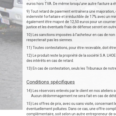
euros hors TVA. De même lorsqu’une autre facture a ét
9) Tout retard de paiement entraînera une majoration, 
indemnité forfaitaire et irréductible de 17% avec un m
également être majoré de 12,50 euros pour un courrie
justice et les éventuels frais de défense seront en outr
10) Les sanctions imposées à l’acheteur en cas de non 
respecterait pas les siennes.
11) Toutes contestations, pour être recevable, doit êtr
12) Le produit reste la propriété de la société S.A. L
des intérêts en cas de retard.
13) En cas de contestation, seuls les Tribunaux de notr
Conditions spécifiques
14) Les réservoirs enlevés par le client en nos ateliers s
Aucun dédommagement ne sera fait en cas de détérior
15) Les offres de prix, avec ou sans visite, concernant
éventuellement polluées. Dans ce cas, une offre compléme
complémentaire, soit selon un autre entrepreneur de s