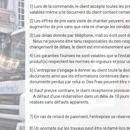
1) Lors de la commande, le client accepte toutes les pr
valables même si le document du client contient certai
2) Les offres de prix sans visite de chantier peuvent, en c
augmenter de prix sans que cela ne change les condit
3) Les délais donnés par téléphone, mail ou écrit sont do
Nous ne pouvons être tenu responsables du non-respec
changement de délais, le client est immédiatement aver
4) Les garanties fournies ne sont valables que si l’insta
produit(s) respectent les normes en vigueurs et pour une
5) L’entreprise s’engage à donner au client toute la do
documents ainsi que les informations contenues dans 
documents perdus par celui-ci. Des frais peuvent être 
6) Sauf preuve contraire, le client réceptionne provisoi
A défaut d’une réclamation dans un délai de 10 jours
réalisés sans défauts apparents.
7) En cas de retard de paiement, l’entreprise se rése
8) Un acompte sur les travaux peut être réclamé lors 