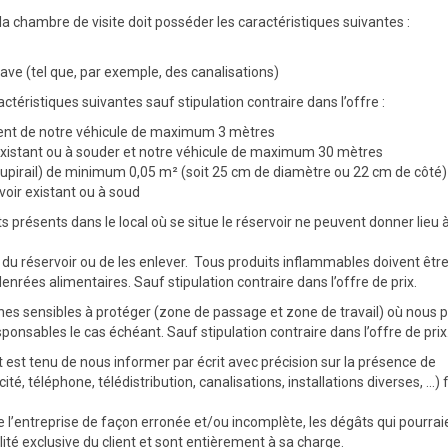
 la chambre de visite doit posséder les caractéristiques suivantes :
e (tel que, par exemple, des canalisations)
ractéristiques suivantes sauf stipulation contraire dans l’offre :
ment de notre véhicule de maximum 3 mètres
existant ou à souder et notre véhicule de maximum 30 mètres
e soupirail) de minimum 0,05 m² (soit 25 cm de diamètre ou 22 cm de côté)
ir existant ou à soud
présents dans le local où se situe le réservoir ne peuvent donner lieu 
 du réservoir ou de les enlever. Tous produits inflammables doivent être
t denrées alimentaires. Sauf stipulation contraire dans l’offre de prix.
ones sensibles à protéger (zone de passage et zone de travail) où nous 
nsables le cas échéant. Sauf stipulation contraire dans l’offre de prix
t est tenu de nous informer par écrit avec précision sur la présence de
té, téléphone, télédistribution, canalisations, installations diverses, …) 
 l’entreprise de façon erronée et/ou incomplète, les dégâts qui pourrai
lité exclusive du client et sont entièrement à sa charge.