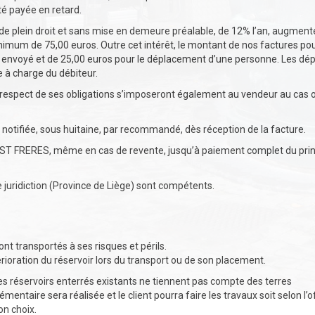
é payée en retard.
de plein droit et sans mise en demeure préalable, de 12% l’an, augment
inimum de 75,00 euros. Outre cet intérêt, le montant de nos factures po
r envoyé et de 25,00 euros pour le déplacement d’une personne. Les dé
e à charge du débiteur.
respect de ses obligations s’imposeront également au vendeur au cas où
e notifiée, sous huitaine, par recommandé, dès réception de la facture.
HOEST FRERES, même en cas de revente, jusqu’à paiement complet du prin
e juridiction (Province de Liège) sont compétents.
ont transportés à ses risques et périls.
ation du réservoir lors du transport ou de son placement.
 les réservoirs enterrés existants ne tiennent pas compte des terres
ntaire sera réalisée et le client pourra faire les travaux soit selon l’o
on choix.